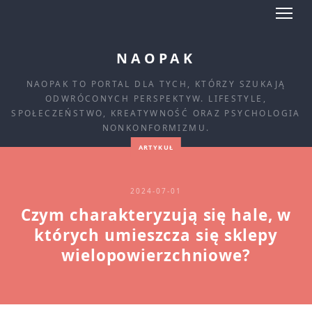
NAOPAK
NAOPAK TO PORTAL DLA TYCH, KTÓRZY SZUKAJĄ
ODWRÓCONYCH PERSPEKTYW. LIFESTYLE,
SPOŁECZEŃSTWO, KREATYWNOŚĆ ORAZ PSYCHOLOGIA
NONKONFORMIZMU.
ARTYKUŁ
2024-07-01
Czym charakteryzują się hale, w
których umieszcza się sklepy
wielopowierzchniowe?