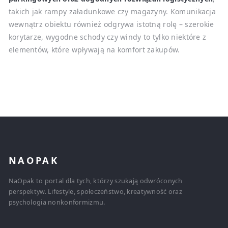
takich jak rampy załadunkowe czy magazyny. Komunikacja
wewnątrz obiektu również odgrywa istotną rolę – szerokie
korytarze, wygodne schody czy windy to tylko niektóre z
elementów, które wpływają na komfort zakupów.
NAOPAK
NaOpak to portal dla tych, którzy szukają odwróconych
perspektyw. Lifestyle, społeczeństwo, kreatywność oraz
psychologia nonkonformizmu.