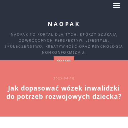
NAOPAK
NAOPAK TO PORTAL DLA TYCH, KTÓRZY SZUKAJĄ
ODWRÓCONYCH PERSPEKTYW. LIFESTYLE,
SPOŁECZEŃSTWO, KREATYWNOŚĆ ORAZ PSYCHOLOGIA
NONKONFORMIZMU.
ARTYKUŁ
2025-04-10
Jak dopasować wózek inwalidzki
do potrzeb rozwojowych dziecka?