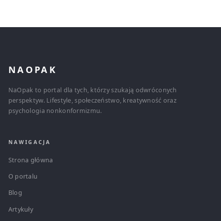
NAOPAK
NaOpak to portal dla tych, którzy szukają odwróconych
perspektyw. Lifestyle, społeczeństwo, kreatywność oraz
psychologia nonkonformizmu.
NAWIGACJA
Strona główna
O portalu
Blog
Artykuły