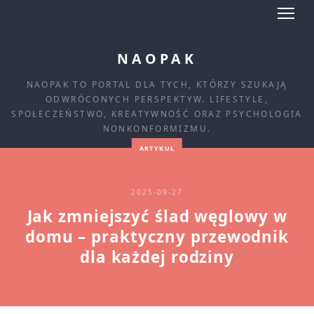
NAOPAK
NAOPAK TO PORTAL DLA TYCH, KTÓRZY SZUKAJĄ
ODWRÓCONYCH PERSPEKTYW. LIFESTYLE,
SPOŁECZEŃSTWO, KREATYWNOŚĆ ORAZ PSYCHOLOGIA
NONKONFORMIZMU.
ARTYKUŁ
2025-09-27
Jak zmniejszyć ślad węglowy w
domu – praktyczny przewodnik
dla każdej rodziny