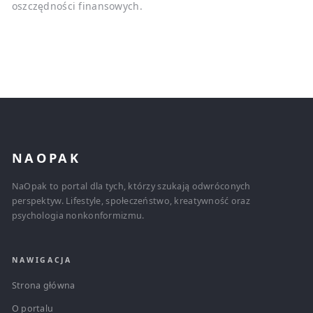
oszczędności finansowych.
NAOPAK
NaOpak to portal dla tych, którzy szukają odwróconych
perspektyw. Lifestyle, społeczeństwo, kreatywność oraz
psychologia nonkonformizmu.
NAWIGACJA
Strona główna
O portalu