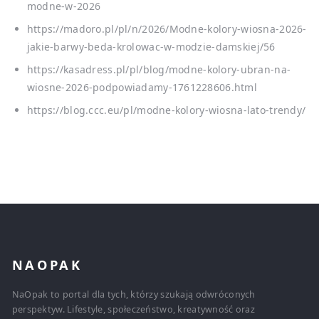
modne-w-2026
https://madoro.pl/pl/n/2026/Modne-kolory-wiosna-2026-
jakie-barwy-beda-krolowac-w-modzie-damskiej/56
https://kasadress.pl/pl/blog/modne-kolory-ubran-na-
wiosne-2026-podpowiadamy-1761228606.html
https://blog.ccc.eu/pl/modne-kolory-wiosna-lato-trendy/
NAOPAK
NaOpak to portal dla tych, którzy szukają odwróconych
perspektyw. Lifestyle, społeczeństwo, kreatywność oraz