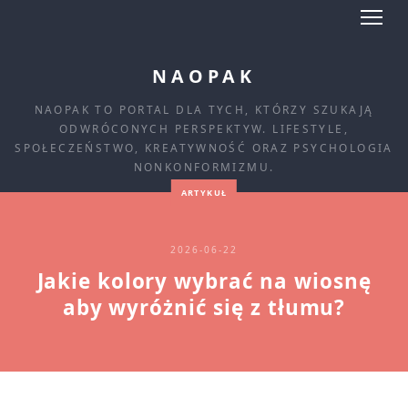
NAOPAK
NAOPAK TO PORTAL DLA TYCH, KTÓRZY SZUKAJĄ
ODWRÓCONYCH PERSPEKTYW. LIFESTYLE,
SPOŁECZEŃSTWO, KREATYWNOŚĆ ORAZ PSYCHOLOGIA
NONKONFORMIZMU.
ARTYKUŁ
2026-06-22
Jakie kolory wybrać na wiosnę
aby wyróżnić się z tłumu?