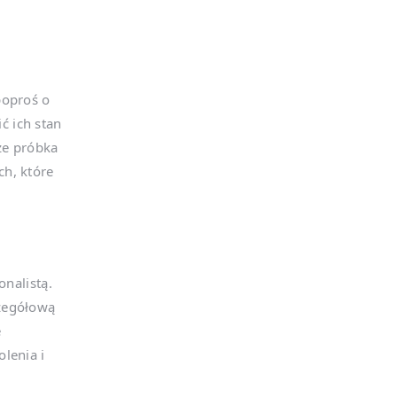
poproś o
ć ich stan
że próbka
ch, które
onalistą.
czegółową
e
lenia i