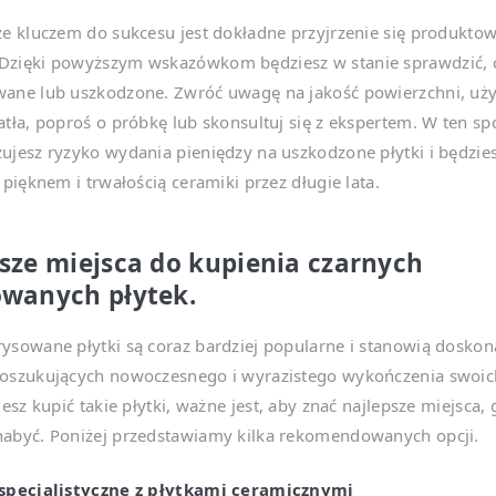
że kluczem do sukcesu jest dokładne przyjrzenie się produktow
Dzięki powyższym wskazówkom będziesz w stanie sprawdzić, c
wane lub uszkodzone. Zwróć uwagę na jakość powierzchni, uży
atła, poproś o próbkę lub skonsultuj się z ekspertem. W ten s
ujesz ryzyko wydania pieniędzy na uszkodzone płytki i będzie
ę pięknem i trwałością ceramiki przez długie lata.
sze miejsca do kupienia czarnych
wanych płytek.
ysowane płytki są coraz bardziej popularne i stanowią doskon
poszukujących nowoczesnego i wyrazistego wykończenia swoic
jesz kupić takie płytki, ważne jest, aby znać najlepsze miejsca, 
nabyć. Poniżej przedstawiamy kilka rekomendowanych opcji.
 specjalistyczne z płytkami ceramicznymi