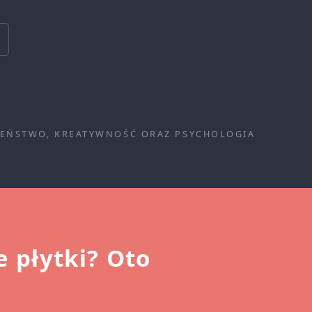
CZEŃSTWO, KREATYWNOŚĆ ORAZ PSYCHOLOGIA
 płytki? Oto