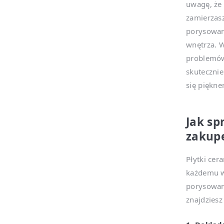
uwagę, że 
zamierzasz
porysowan
wnętrza. W
problemów
skutecznie
się piękne
Jak sp
zakup
Płytki cer
każdemu w
porysowan
znajdziesz