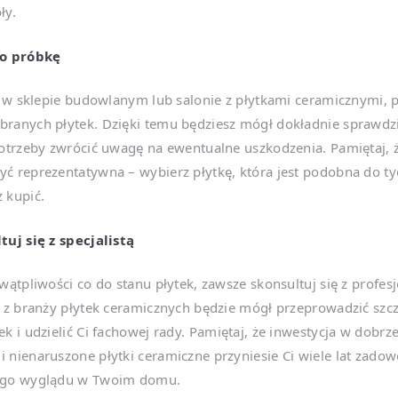
ły.
 o próbkę
eś w sklepie budowlanym lub salonie z płytkami ceramicznymi, 
ranych płytek. Dzięki temu będziesz mógł dokładnie sprawdzi
potrzeby zwrócić uwagę na ewentualne uszkodzenia. Pamiętaj, 
ć reprezentatywna – wybierz płytkę, która jest podobna do ty
 kupić.
tuj się z specjalistą
 wątpliwości co do stanu płytek, zawsze skonsultuj się z profesj
a z branży płytek ceramicznych będzie mógł przeprowadzić sz
ek i udzielić Ci fachowej rady. Pamiętaj, że inwestycja w dobrz
 nienaruszone płytki ceramiczne przyniesie Ci wiele lat zadowo
ego wyglądu w Twoim domu.