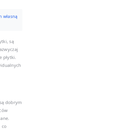
h własną
tki, są
zazwyczaj
 płytki.
widualnych
 są dobrym
wców
wane.
, co