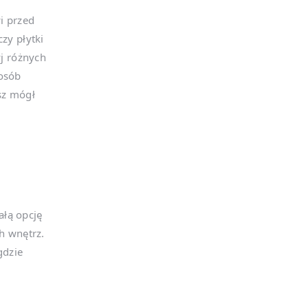
i przed
zy płytki
j różnych
posób
sz mógł
ałą opcję
h wnętrz.
gdzie