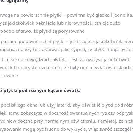
ne oględziny
wagę na powierzchnię płytki – powinna być gładka i jednolita. 
sz jakiekolwiek pęknięcia lub nierówności, istnieje duże
podobieństwo, że płytki są porysowane.
 palcami po powierzchni płytki – jeśli czujesz jakiekolwiek nie
rapania, należy to traktować jako sygnał, że płytki mogą być 
truj się na krawędziach płytek – jeśli zauważysz jakiekolwiek
enia lub odpryski, oznacza to, że były one niewłaściwie składa
ortowane.
ź płytki pod różnym kątem światła
 pobliskiego okna lub użyj latarki, aby oświetlić płytki pod ró
ięki temu zobaczysz widoczność ewentualnych rys czy odprys
ć niewidoczne przy normalnym oświetleniu. Pamiętaj, że niek
rysowania mogą być trudne do wykrycia, więc zwróć szczegó