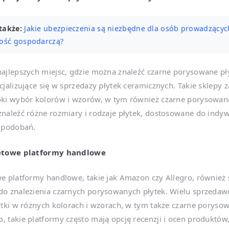
także:
Jakie ubezpieczenia są niezbędne dla osób prowadzącyc
ność gospodarczą?
ajlepszych miejsc, gdzie można znaleźć czarne porysowane pły
cjalizujące się w sprzedaży płytek ceramicznych. Takie sklepy 
oki wybór kolorów i wzorów, w tym również czarne porysowane
naleźć różne rozmiary i rodzaje płytek, dostosowane do indy
 upodobań.
netowe platformy handlowe
e platformy handlowe, takie jak Amazon czy Allegro, również
do znalezienia czarnych porysowanych płytek. Wielu sprzeda
ytki w różnych kolorach i wzorach, w tym także czarne poryso
 takie platformy często mają opcję recenzji i ocen produktów