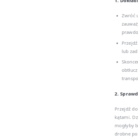
1. Dokład
Zwróć u
zauważy
prawdo
Przejdź
lub zad
Skoncen
obtłucz
transp
2. Sprawd
Przejdź do
kątami. Dz
mogłyby by
drobne po