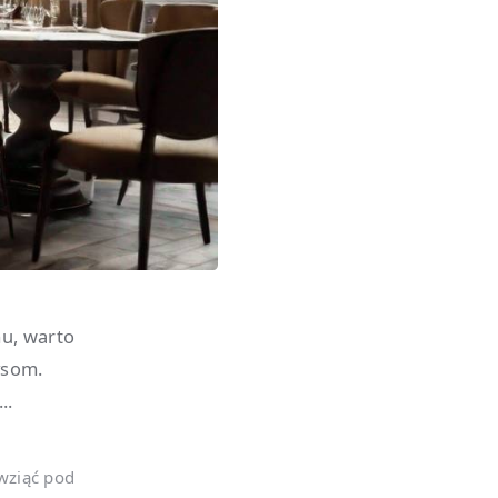
mu, warto
ysom.
..
wziąć pod