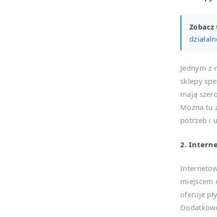
Zobacz 
działal
Jednym z n
sklepy spe
mają szer
Można tu z
potrzeb i
2. Inter
Internetow
miejscem 
oferuje pł
Dodatkowo,