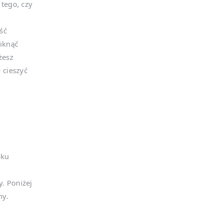
tego, czy
ść
iknąć
żesz
 cieszyć
oku
. Poniżej
ny.