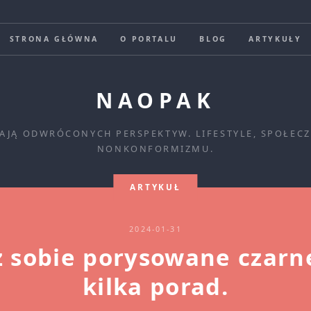
STRONA GŁÓWNA
O PORTALU
BLOG
ARTYKUŁY
NAOPAK
KAJĄ ODWRÓCONYCH PERSPEKTYW. LIFESTYLE, SPOŁE
NONKONFORMIZMU.
ARTYKUŁ
2024-01-31
z sobie porysowane czarne
kilka porad.