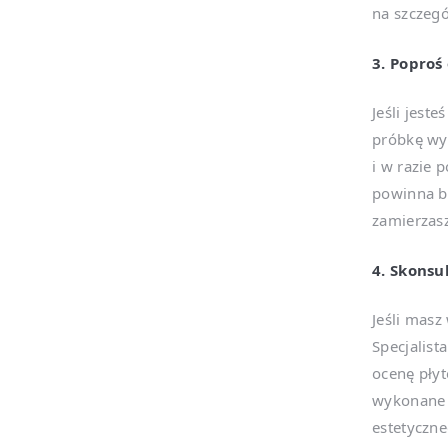
na szczegó
3. Poproś
Jeśli jest
próbkę wyb
i w razie 
powinna by
zamierzasz
4. Skonsul
Jeśli masz
Specjalist
ocenę płyt
wykonane i
estetyczn