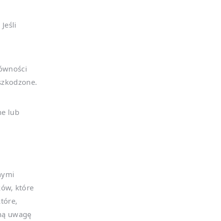
Jeśli
równości
uszkodzone.
ne lub
żnymi
ków, które
tóre,
lną uwagę