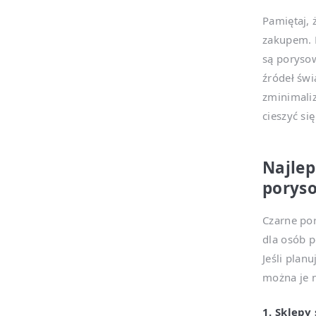
Pamiętaj, 
zakupem. 
są poryso
źródeł świ
zminimaliz
cieszyć si
Najlep
poryso
Czarne por
dla osób 
Jeśli planu
można je 
1. Sklepy