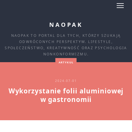
NAOPAK
NAOPAK TO PORTAL DLA TYCH, KTÓRZY SZUKAJĄ
ODWRÓCONYCH PERSPEKTYW. LIFESTYLE,
SPOŁECZEŃSTWO, KREATYWNOŚĆ ORAZ PSYCHOLOGIA
NONKONFORMIZMU.
ARTYKUŁ
2024-07-01
Wykorzystanie folii aluminiowej
w gastronomii