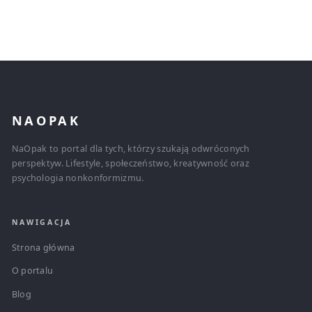
NAOPAK
NaOpak to portal dla tych, którzy szukają odwróconych
perspektyw. Lifestyle, społeczeństwo, kreatywność oraz
psychologia nonkonformizmu.
NAWIGACJA
Strona główna
O portalu
Blog