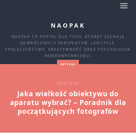
NAOPAK
NAOPAK TO PORTAL DLA TYCH, KTÓRZY SZUKAJĄ
ODWRÓCONYCH PERSPEKTYW. LIFESTYLE,
SPOŁECZEŃSTWO, KREATYWNOŚĆ ORAZ PSYCHOLOGIA
NONKONFORMIZMU.
ARTYKUŁ
2023-10-29
Jaka wielkość obiektywu do
aparatu wybrać? – Poradnik dla
początkujących fotografów