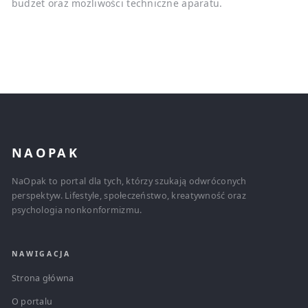
budżet oraz możliwości techniczne aparatu.
NAOPAK
NaOpak to portal dla tych, którzy szukają odwróconych
perspektyw. Lifestyle, społeczeństwo, kreatywność oraz
psychologia nonkonformizmu.
NAWIGACJA
Strona główna
O portalu