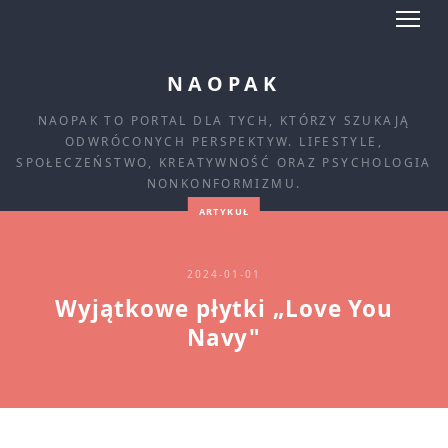
NAOPAK
NAOPAK TO PORTAL DLA TYCH, KTÓRZY SZUKAJĄ
ODWRÓCONYCH PERSPEKTYW. LIFESTYLE,
SPOŁECZEŃSTWO, KREATYWNOŚĆ ORAZ PSYCHOLOGIA
NONKONFORMIZMU.
ARTYKUŁ
2024-01-01
Wyjątkowe płytki „Love You
Navy"