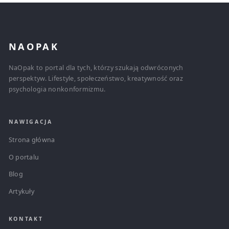
NAOPAK
NaOpak to portal dla tych, którzy szukają odwróconych
perspektyw. Lifestyle, społeczeństwo, kreatywność oraz
psychologia nonkonformizmu.
NAWIGACJA
Strona główna
O portalu
Blog
Artykuły
KONTAKT