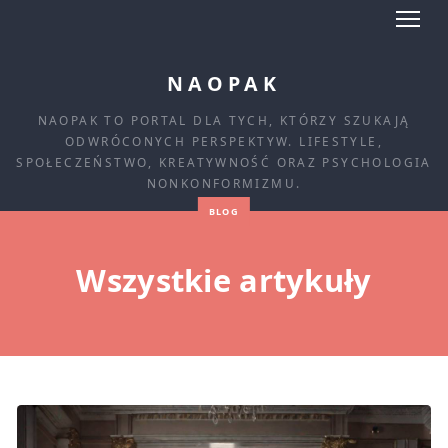
NAOPAK
NAOPAK TO PORTAL DLA TYCH, KTÓRZY SZUKAJĄ
ODWRÓCONYCH PERSPEKTYW. LIFESTYLE,
SPOŁECZEŃSTWO, KREATYWNOŚĆ ORAZ PSYCHOLOGIA
NONKONFORMIZMU.
BLOG
Wszystkie artykuły