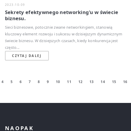
2023-10-09
Sekrety efektywnego networking'u w świecie
biznesu.
Sieci biznesowe, potocznie zwane networkingiem, stanowią
kluczowy element rozwoju i sukcesu w dzisiejszym dynamicznym
świecie biznesu. W dzisiejszych czasach, kiedy konkurencja jest
często...
CZYTAJ DALEJ
4
5
6
7
8
9
10
11
12
13
14
15
16
NAOPAK